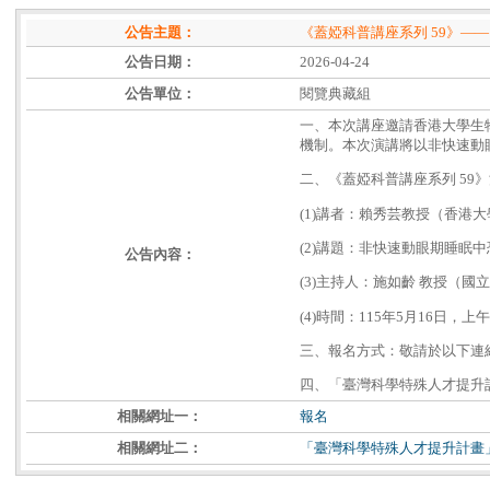
公告主題：
《蓋婭科普講座系列 59》—
公告日期：
2026-04-24
公告單位：
閱覽典藏組
一、本次講座邀請香港大學生
機制。本次演講將以非快速動
二、《蓋婭科普講座系列 59
(1)講者：賴秀芸教授（香港
(2)講題：非快速動眼期睡眠
公告內容：
(3)主持人：施如齡 教授（
(4)時間：115年5月16日，上
三、報名方式：敬請於以下連結完成線上報
四、「臺灣科學特殊人才提升計畫」臉書網址：
相關網址一：
報名
相關網址二：
「臺灣科學特殊人才提升計畫