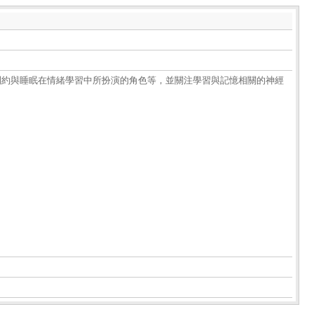
制約與睡眠在情緒學習中所扮演的角色等，並關注學習與記憶相關的神經