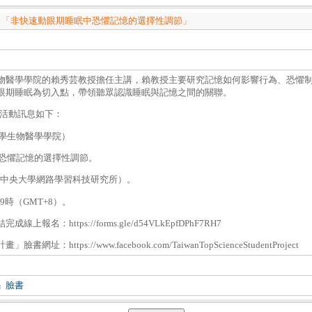
— 「非快速動眼期睡眠中恐懼記憶的選擇性調節」
物醫學學院的賴秀芸教授擔任主講，賴教授主要研究記憶如何影響行為、恐懼
眼期睡眠為切入點，帶領聽眾認識睡眠與記憶之間的關聯。
》活動訊息如下：
大學生物醫學學院）
中恐懼記憶的選擇性調節。
國立中央大學網路學習科技研究所）。
午9時（GMT+8）。
名：https://forms.gle/d54VLkEpfDPhF7RH7
https://www.facebook.com/TaiwanTopScienceStudentProject
」臉書