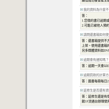
續借成功後會產生
我的資料為什麼不
答：
1.您借的書已逾期
2.可能已被他人
請問還書箱如何使
答：還書箱提供不
上架。使用還書箱的
另多媒體資料如DV
逾期會有通知嗎？
答：逾期一天會以E-
逾期罰款的計算方
答：圖書每冊每日
延修生是否還有資
答：延修生還是有
館1F流通台辦理使