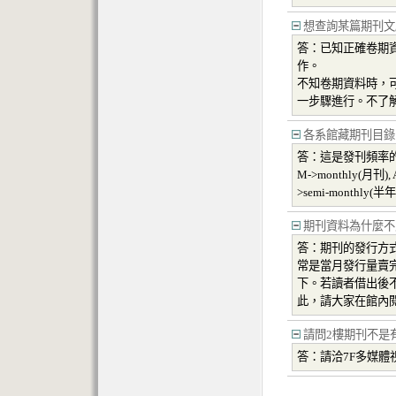
想查詢某篇期刊文
答：已知正確卷期
作。
不知卷期資料時，
一步驟進行。不了
各系館藏期刊目錄的
答：這是發刊頻率
M->monthly(月刊), 
>semi-monthly(半年
期刊資料為什麼不
答：期刊的發行方
常是當月發行量賣
下。若讀者借出後
此，請大家在館內
請問2樓期刊不是
答：請洽7F多媒體