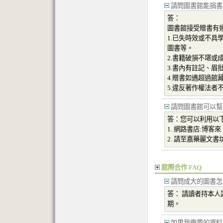
請問圖書館能捐書
答：
圖書館接受贈書有
1.已失時效或不具
圖書等。
2.書籍破損不堪或
3.書內有註記、眉
4.贈書如遇超過館
5.違反著作權法者
請問圖書館可以幫
答：您可以利用以
1. 網路書店:博客來、
2. 請至嘉藥麗文
館際合作 FAQ
請問成大的圖書怎
答： 請讀者持本
期。
如果我需要的資料