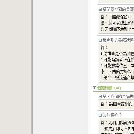
請問我查到的書籍
答：「館藏保留中
續。您可以線上預
約先後順序通知下
我查到的書籍狀態
答：
1.請詳查是否為圖
2.可能有讀者正在
3.可能放錯位置
車上，由館方歸架
4.請至一樓流通台
借閱問題 FAQ
請問我借的書借期
答： 請圖書館網頁--
如何預約？
答：先利用館藏查
「預約」即可。如果