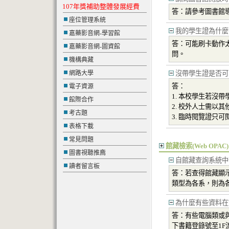
107年獎補助整體發展經費
答：請參考圖書館導覽
座位管理系統
我的學生證為什麼
嘉藥影音網-學習館
答：可能刷卡動作
嘉藥影音網-圖資館
問。
機構典藏
網路大學
沒帶學生證是否可
答：
電子資源
1. 本校學生若沒
館際合作
2. 校外人士需以
考古題
3. 臨時閱覽證只可
表格下載
常見問題
館藏檢索(Web OPAC)
圖書視聽推廌
自館藏查詢系統中
讀者留言板
答：若查得館藏顯
類型為各系，則為
為什麼有些資料在
答：有些電腦類或與
下書籍登錄號至1