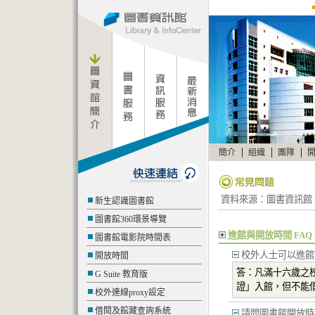
:::
:::
:::
|
|
|
簡介
組織
團隊
:::
:::
資料來源：圖書資訊館 更新日期
新生認識圖書館
圖書館360環景導覽
進館與開放時間 FAQ
圖書館電影院時間表
校外人士可以進館
開放時間
答：凡滿十六歲之
G Suite 教育版
證」入館，但不能
校外連線proxy設定
借閱及館藏查詢系統
請問圖書館開放時