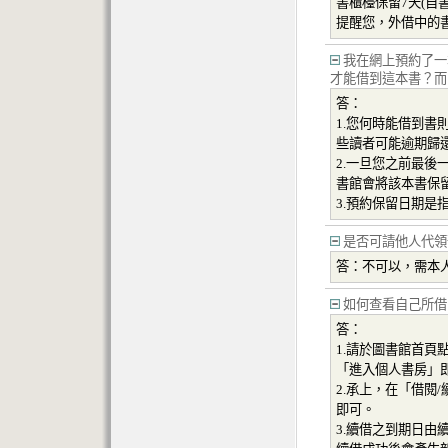
書櫃檯保留7天(自
提醒您，外借中的
我在網上預約了一本
才能借到這本書？而
答：
1.您何時能借到
些讀者可能逾期歸
2.一旦您之前最後
書館會將該本書保留
3.預約保留日期是
是否可請他人代領
答：不可以，需本
如何查看自己所借
答：
1.請於圖書館首頁
「進入個人書房」
2.承上，在「借閱
即可。
3.續借之到期日由