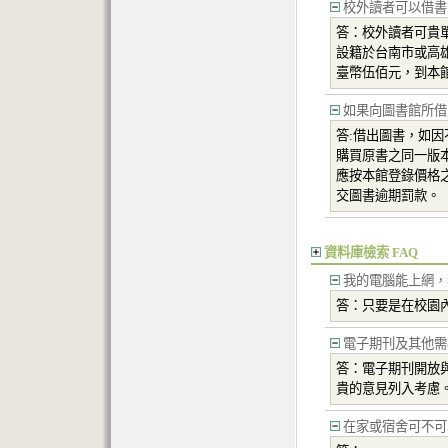
校外讀者可以借書
答：校外讀者可貴
設籍於台南市或高
臺幣伍佰元，到本
如果向圖書館所借
答:借出圖書，如
購買原書之同一版
應按本館登錄價格
交圖書逾期罰款。
資料庫檢索 FAQ
我的電腦能上網，
答：只要是在校園
電子期刊及其他需
答：電子期刊開放
貴的意見列入考慮
在家或宿舍可不可