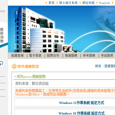
:::
:::
首頁
碩士論文系統
網站地圖
English
:::
|
|
|
|
|
館藏查詢
電子資源
館際合作
推廣服務
參考服務
考試進修
:::
首頁
>
圖書服
校外proxy連線服務
資料來源：數位資訊組
為便利本校教職員工、在學學生由校外(含宿舍區)連線利用本館電子
Windows及Office，故提供此項服務。
Windows 11作業系統 設定方式
Windows 10 作業系統 設定方式