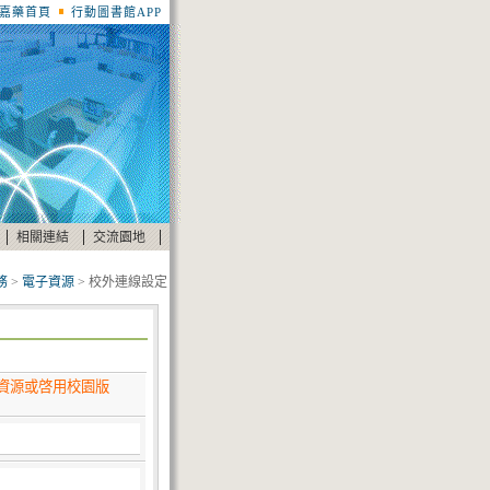
嘉藥首頁
行動圖書館APP
|
|
|
相關連結
交流園地
務
>
電子資源
> 校外連線設定
資源或啓用校園版