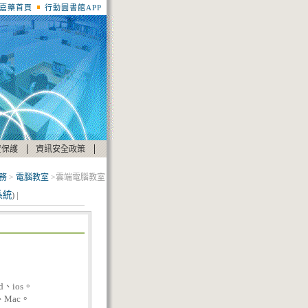
嘉藥首頁
行動圖書館APP
|
|
資保護
資訊安全政策
務
>
電腦教室
>雲端電腦教室
系統
) |
d、ios。
、Mac。