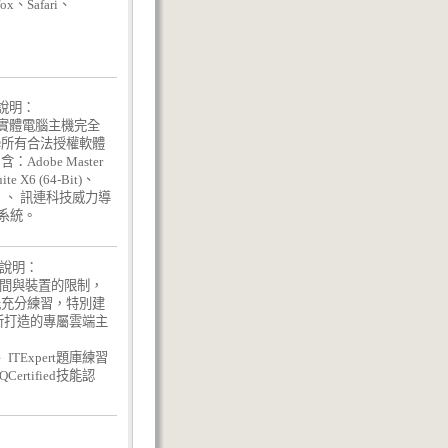
x、Safari、
面說明：
教室實體電腦主機完全
學所有合法授權軟體
obe Master
ite X6 (64-Bit)、
act X3、、 訊連科技威力導
理系統。
面說明：
越時間與裝置的限制，
能充分練習，特別建
為基礎，所打造的專屬雲端主
、
、 ITExpert題庫練習
ertified技能認