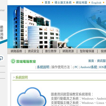
:::
:::
首頁
碩士論文系統
網站地圖
English
:::
|
|
|
|
|
網路服務
資訊安全
數位教學
網路資源
智財權保護
個
:::
首頁
>
資訊服
|
系統說明
| 操作使用方法：(
PC
|
Andorid系統
|
IOS
系統說明
圖書資訊館雲端教室系統環境：
支援行動載具之系統：Windows、Androi
支援電腦主機之系統：Windows、Linux