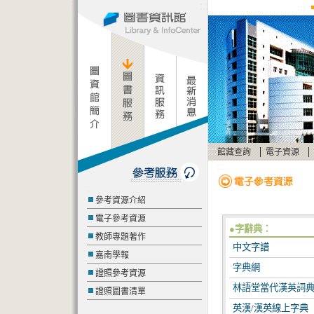
:::
:::
:::
|
|
館藏查詢
電子資源
:::
:::
參考資源介紹
電子參考資源
●字辭典：
教師專題著作
中文字譜
嘉南學報
字典網
證照參考資源
林語堂當代漢英詞
證照圖書清單
英漢/漢英線上字典