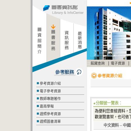
:::
:::
:::
|
|
館藏查詢
電子資源
:::
:::
參考資源介紹
電子參考資源
教師專題著作
●分類號一覽表：
嘉南學報
為便利您查檢資料，
證照參考資源
歡瀏覽書架，也可依
證照圖書清單
中文資料 -- 