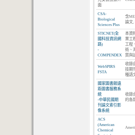
面
CSA-
含ME
Biological
論文,
Sciences Plus
STICNET(全
本資
國科技資訊網
業工
路)
工程
-
術、
COMPENDEX
質與
收錄自
WebSPIRS
技期
FSTA
種語
國家圖書館遠
距圖書服務系
統
收錄
-
中華民國期
的各
刊論文索引影
像系統
ACS
(American
Ame
Chemical