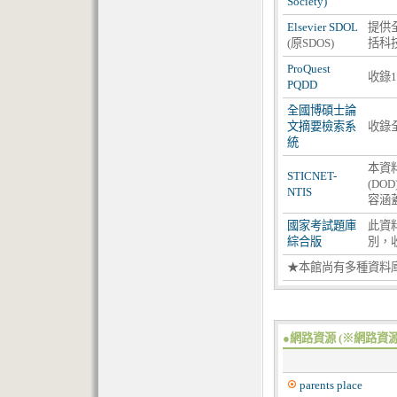
Society)
Elsevier SDOL
提供全
(原SDOS)
括科
ProQuest
收錄
PQDD
全國博碩士論
文摘要檢索系
收錄
統
本資
STICNET
-
(DO
NTIS
容涵
國家考試題庫
此資
綜合版
別，收
★本館尚有多種資料庫
●網路資源 (※網路
parents place